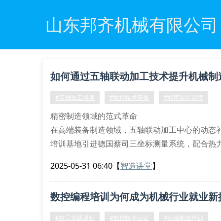
山东邦齐机械有限公司
如何通过五轴联动加工技术提升机械制
#五轴加工培训
#数控技术研修
#精密制造课程
精密制造领域的范式革命
在高端装备制造领域，五轴联动加工中心的动态
培训基地引进德国蔡司三坐标测量系统，配合热
优化的完整教学体系。学员通过接触海德汉itnc
2025-05-31 06:40
【
智造讲堂
】
矢量修正等前沿技术。
多物理场耦合分析实践
数控编程培训为何成为机械行业就业新
本机构独创的”虚实结合”教学模式，将
#技工实践课程
#数控技术认证
#机械制造培训