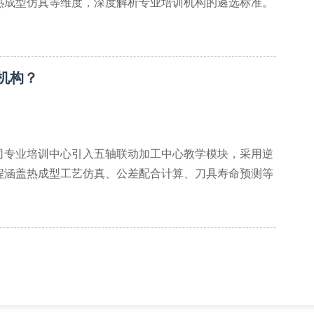
热成型仿真等维度，深度解析专业培训机构的遴选标准。
mc）与车铣复合机床（mtm）的配置比例。我校配备的
机构？
司专业培训中心引入五轴联动加工中心教学模块，采用逆
程涵盖热成型工艺仿真、公差配合计算、刀具寿命预测等
数控编程优化等前沿技术。