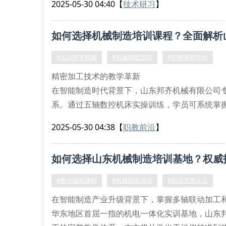
2025-05-30 04:40
【
技术研习
】
五轴联动加工中心实操演练
工业机器人离线编程工作站
如何选择机械制造培训课程？全面解析
精密测量实验室配备三坐标测量仪
特色课程体系解析
#山东邦齐机械
#机械制造培训
#职教课程优化
本机构构建的模块化进阶培
精密加工技术的教学革新
在智能制造时代背景下，山东邦齐机械有限公司
系。通过五轴数控机床实操训练，学员可系统掌
心配备的德马吉森精机设备群组，可实现±0.00
2025-05-30 04:38
【
职教前沿
】
逆向工程建模工作坊：采用geomagic design x
热力学仿真实验室：ansys f
如何选择山东机械制造培训基地？权威
#数控编程课程
#机械制造培训
#职业资质认证
在智能制造产业升级背景下，掌握多轴联动加工
华东地区首屈一指的机电一体化实训基地，山东