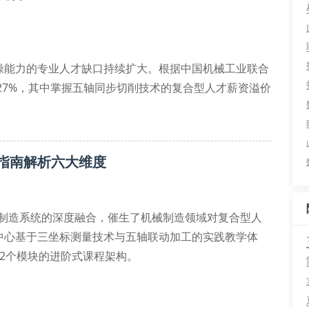
操能力的专业人才缺口持续扩大。根据中国机械工业联合
达27%，其中掌握五轴同步切削技术的复合型人才薪资溢价
so 10791-7认证的精密检测实验室，配备日本三丰三次
指南解析六大维度
化制造系统的深度融合，催生了机械制造领域对复合型人
中心基于三坐标测量技术与五轴联动加工的实践教学体
2个模块的进阶式课程架构。
 cam高阶编程与vericut虚拟仿真的核心技能。在多