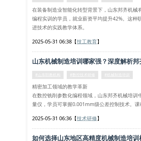
在装备制造业智能化转型背景下，山东邦齐机械有
编程实训的学员，就业薪资平均提升42%。这种
进技术的实践教学体系。
复合型技术人才培养模式
2025-05-31 06:38
【
技工教育
】
本机构采用德国双元制教育理念，设置三大特色
精密测量技术实验室配备三坐标测量仪、激光干
山东机械制造培训哪家强？深度解析邦
智能产线模拟车间集成工业机器人工作站与mes
#山东职教机构
#数控技术研修
#机械制造培训
精密加工领域的教学革新
在数控铣削参数化编程领域，山东邦齐机械培训
量仪，学员可掌握0.001mm级公差控制技术。
技术模块，配备日本发那科最新fanuc 30i-b系
2025-05-31 06:36
【
技术研修
】
特色课程体系解析
本机构课程架构包含智能夹具拓扑优化设计、金
如何选择山东地区高精度机械制造培训