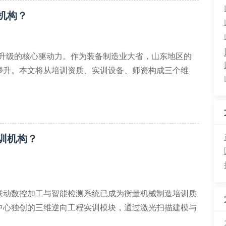
机构？
业升级的核心驱动力。作为装备制造业大省，山东地区的
攀升。本文将从培训资质、实训设备、师资构成三个维
量管理体系认证及cnas实验室认可证书。以山东邦齐机械有
工
训机构？
联动数控加工与智能检测系统已成为衡量机械制造培训质
中心独创的三维逆向工程实训模块，通过激光扫描建模与
重构工艺。