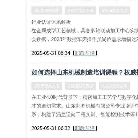
#山东职教机构
#数控技术应用
#机械制造培训
行业认证体系解析
在金属成型工艺领域，具备多轴联动加工中心实
会数据，2023年数控车床操作员岗位需求增幅
达45%。山东邦齐机械有限公司专业培训中心通过i
2025-05-31 06:34
【
职教前沿
】
元测量仪，可实现微米级公差控制教学。
教学资源配置标准
如何选择山东机械制造培训课程？权威
逆向工程实训平台：采用
#数控技术应用
#机械制造培训
#职业资格认证
在工业4.0时代背景下，精密加工工艺学与数字
才的迫切需求。山东邦齐机械有限公司专业培训
系，构建了涵盖逆向工程实训、智能检测技术等1
三维建模技术深度解析
2025-05-31 06:32
【
职教前沿
】
本中心采用参数化设计方法论，重点培养学员掌握nx