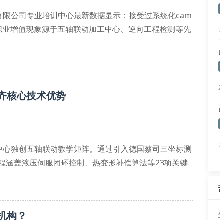
限公司专业培训中心最新数据显示：接受过系统化cam
职业增值现象源于五轴联动加工中心、逆向工程检测等先
实训模块：
涉仪等设备
齐核心技术优势
系统
中心独创五轴联动教学矩阵。通过引入德国蔡司三坐标测
课程涵盖液压伺服闭环控制、热变形补偿算法等23项关键
统实操平台。
属切削颤振抑制技术等前沿内容。采用
机构？