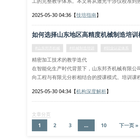
工的完整教学体系。本文将从激光干涉仪校准到
一、设备配置参数验证
2025-05-30 04:36
【
技培指南
】
优质培训机构的设备矩阵需包含立式加工中心（v
海
如何选择山东地区高精度机械制造培训
#山东邦齐机械
#机械制造培训
#职业认证体系
精密加工技术的教学迭代
在智能化生产时代背景下，山东邦齐机械有限公
向工程与有限元分析相结合的授课模式。培训课
23个专业领域，学员可实操体验激光熔覆修复、
2025-05-30 04:34
【
机构深度解析
】
设备配置的行业基准
配置三坐标测量机误差补偿系统
配备工业级金属3d打印工作站
文章分页
集成智能仓储物流模拟产线
1
2
3
…
10
下一页 »
培训中