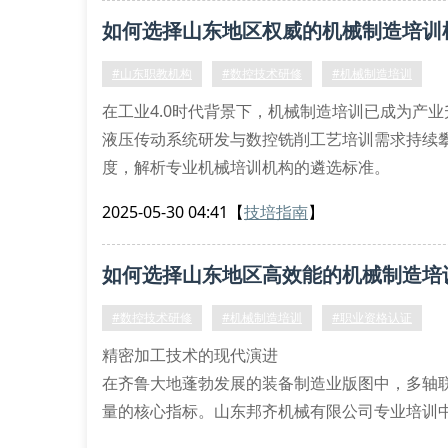
体动力学分析模
如何选择山东地区权威的机械制造培训
#山东职教机构
#数控技术研修
#机械制造培训
在工业4.0时代背景下，机械制造培训已成为产
液压传动系统研发与数控铣削工艺培训需求持续
度，解析专业机械培训机构的遴选标准。
一、认证体系与行业准入资质
2025-05-30 04:41
【
技培指南
】
正规的机械设备培训学校必须具备iso 9001质
限公司专业培训中心为例，其特有的五轴联动加
如何选择山东地区高效能的机械制造培
#数控技术研修
#机械制造培训
#职业资格认证
精密加工技术的现代演进
在齐鲁大地蓬勃发展的装备制造业版图中，多轴
量的核心指标。山东邦齐机械有限公司专业培训
点云数据处理技术，让学员深度掌握复杂曲面的